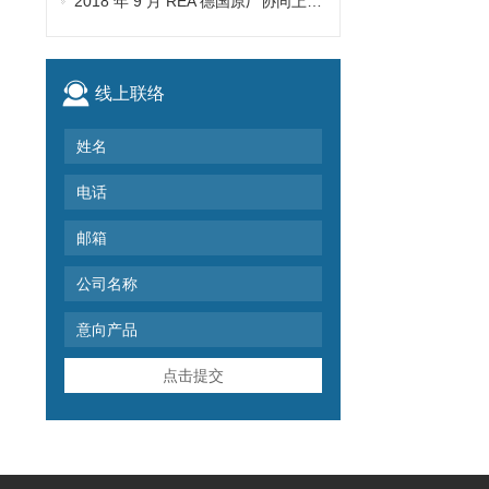
2018 年 9 月 REA 德国原厂协同上海建茂拜访马鞍山圣戈班
线上联络
点击提交