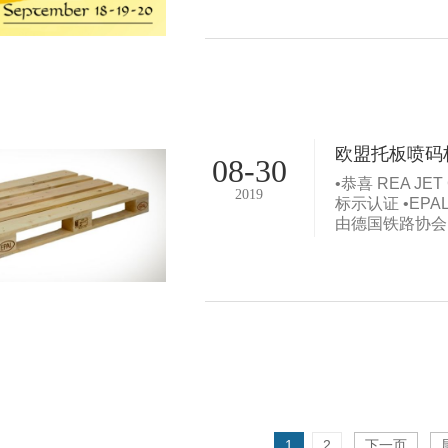
欧盟托板喷码
08-30
•恭喜 REA JET 
2019
标示认证 •EPAL（
由德国铁路协会
1
2
下一页